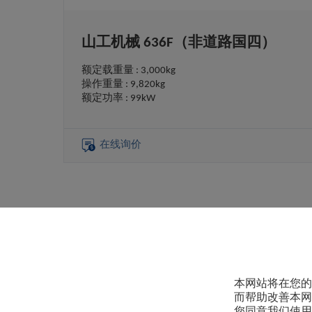
山工机械 636F（非道路国四）
额定载重量 : 3,000kg
操作重量 : 9,820kg
额定功率 : 99kW
在线询价
关于我们
为您服务
本网站将在您的
而帮助改善本网
关于卡特彼勒青州
联系我们