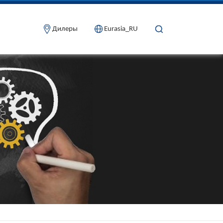
Дилеры
Eurasia_RU