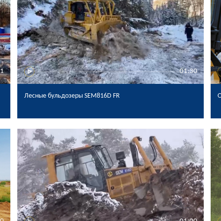
21
01:30
Лесные бульдозеры SEM816D FR
О