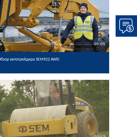
05:05
бзор автогрейдера SEM922 AWD