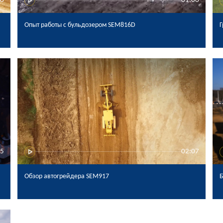
40
01:00
Опыт работы с бульдозером SEM816D
05
02:07
Обзор автогрейдера SEM917