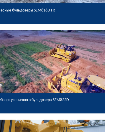
есные бульдозеры SEM816D FR
00:40
бзор гусеничного бульдозера SEM822D