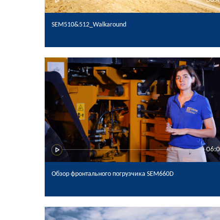
00:
SEM510&512_Walkaround
06:
Обзор фронтального погрузчика SEM660D