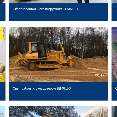
Обзор фронтального погрузчика SEM655D
Л
36
00:17
Опыт работы с бульдозером SEM816D
О