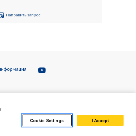
0 (без ROPS)
Направить запрос
информация
ости
r
ования сайта
Cookie Settings
I Accept