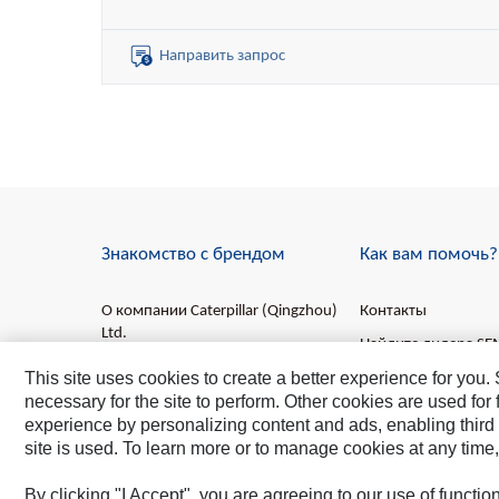
кг без ROPS)
Объём стандартного ковша: 3,5 м³
Объёмы специальных ковшей: 3,3 –5,5 м³
Направить запрос
Знакомство с брендом
Как вам помочь?
О компании Caterpillar (Qingzhou)
Контакты
Ltd.
Найдите дилера S
О бренде SEM
This site uses cookies to create a better experience for you
Свяжитесь с нами
necessary for the site to perform. Other cookies are used fo
Видео о компании
experience by personalizing content and ads, enabling third 
site is used. To learn more or to manage cookies at any time,
By clicking "I Accept", you are agreeing to our use of functi