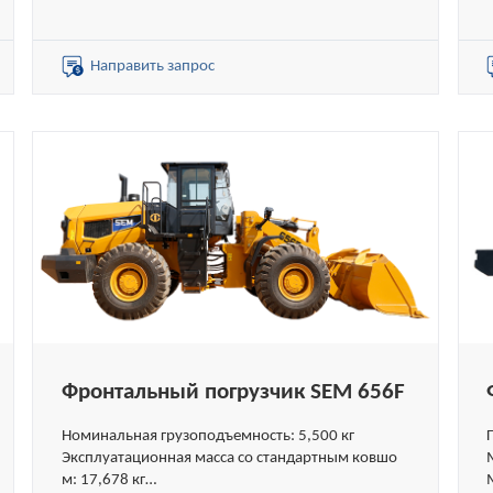
кг без ROPS)
Объём стандартного ковша: 2,7 м³
Объёмы специальных ковшей: 2,6–5,5 м³
Направить запрос
Фронтальный погрузчик SEM 656F
Номинальная грузоподъемность: 5,500 кг
Эксплуатационная масса со стандартным ковшо
м: 17,678 кг