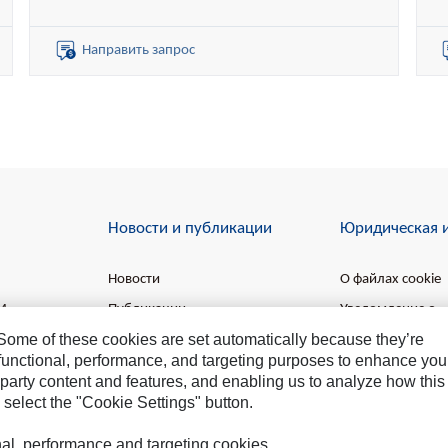
кг без ROPS)
Объём стандартного ковша: 3,5 м³
Объёмы специальных ковшей: 2,9 – 5,5 м³
Направить запрос
Новости и публикации
Юридическая 
Новости
О файлах cookie
EM
Публикации
Уведомление о
конфиденциальн
. Some of these cookies are set automatically because they’re
r functional, performance, and targeting purposes to enhance you
Условия использ
party content and features, and enabling us to analyze how this
 select the "Cookie Settings" button.
onal, performance and targeting cookies.