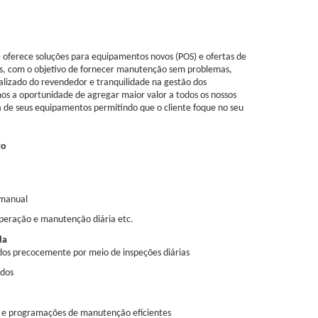
) oferece soluções para equipamentos novos (POS) e ofertas de
, com o objetivo de fornecer manutenção sem problemas,
alizado do revendedor e tranquilidade na gestão dos
s a oportunidade de agregar maior valor a todos os nossos
a de seus equipamentos permitindo que o cliente foque no seu
to
 manual
peração e manutenção diária etc.
da
ados precocemente por meio de inspeções diárias
dos
 e programações de manutenção eficientes